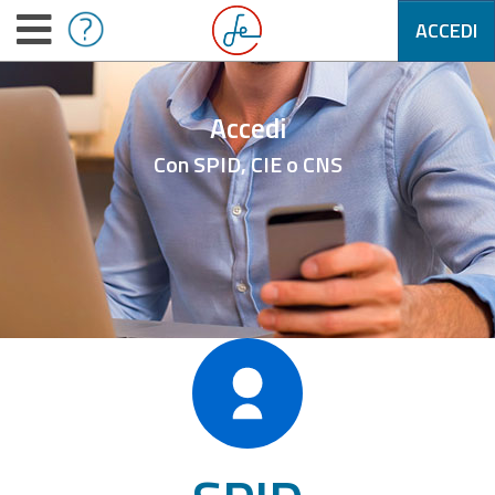
ACCEDI
Accedi
Con SPID, CIE o CNS