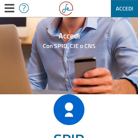
ACCEDI
Accedi
Con SPID, CIE o CNS