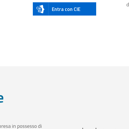
d
Entra con CIE
e
presa in possesso di