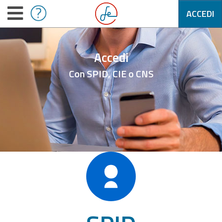
ACCEDI
Accedi
Con SPID, CIE o CNS