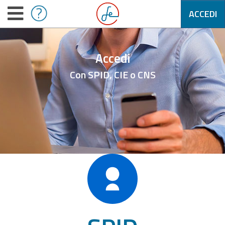
ACCEDI
Accedi
Con SPID, CIE o CNS