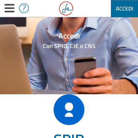
ACCEDI
Accedi
Con SPID, CIE o CNS