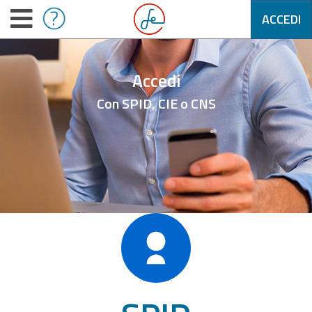
ACCEDI
Accedi
Con SPID, CIE o CNS