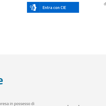
d
Entra con CIE
e
presa in possesso di