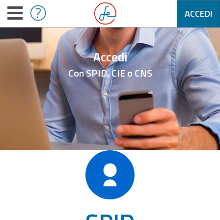
ACCEDI
Accedi
Con SPID, CIE o CNS