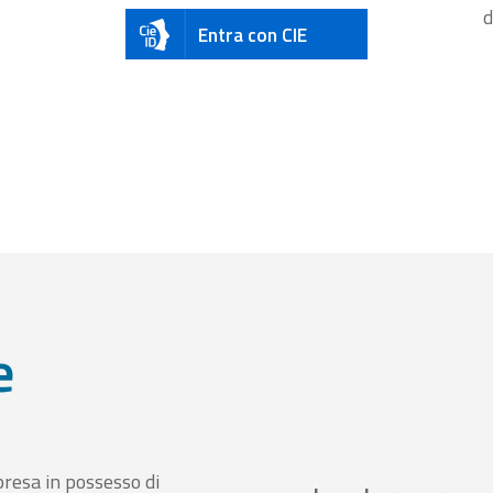
d
Entra con CIE
e
presa in possesso di