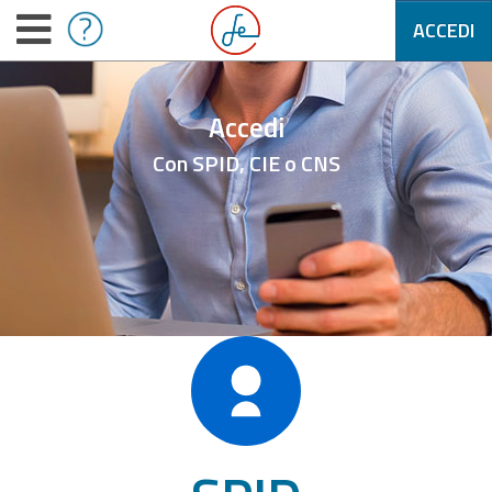
ACCEDI
Accedi
Con SPID, CIE o CNS