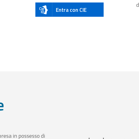
d
Entra con CIE
e
presa in possesso di