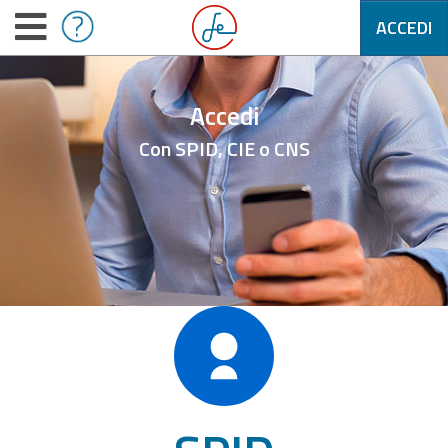
ACCEDI
Accedi
Con SPID, CIE o CNS