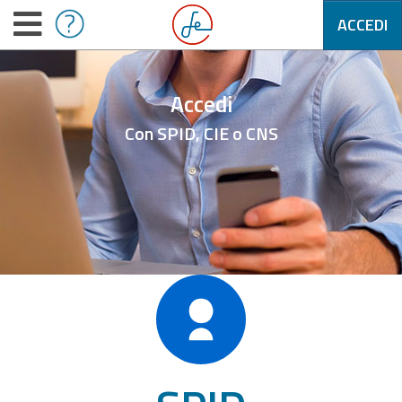
ACCEDI
Accedi
Con SPID, CIE o CNS