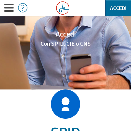
ACCEDI
Accedi
Con SPID, CIE o CNS