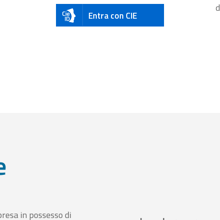
d
Entra con CIE
e
presa in possesso di