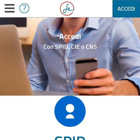
ACCEDI
Accedi
Con SPID, CIE o CNS