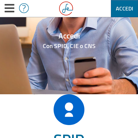
ACCEDI
Accedi
Con SPID, CIE o CNS