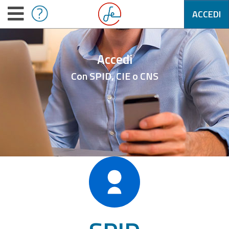
ACCEDI
Accedi
Con SPID, CIE o CNS