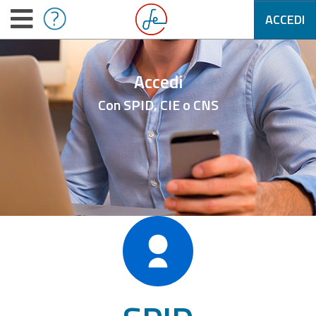
ACCEDI
Accedi
Con SPID, CIE o CNS