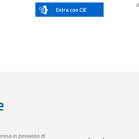
d
Entra con CIE
e
presa in possesso di