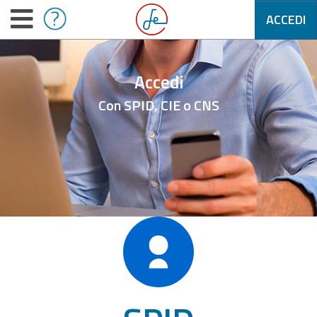
ACCEDI
Accedi
Con SPID, CIE o CNS