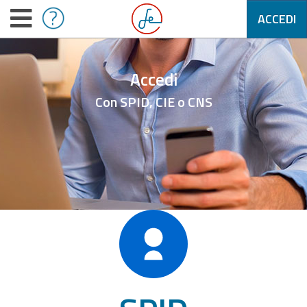
ACCEDI
Accedi
Con SPID, CIE o CNS