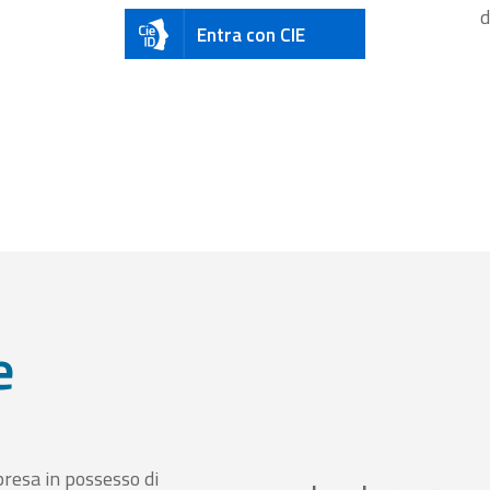
d
Entra con CIE
e
presa in possesso di