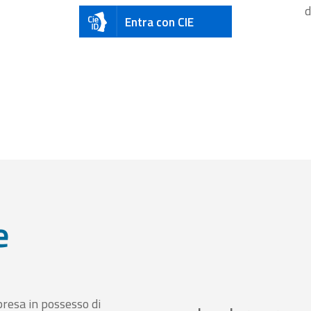
d
Entra con CIE
e
presa in possesso di