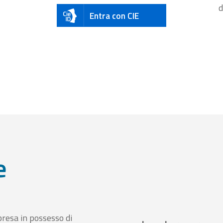
d
Entra con CIE
e
presa in possesso di