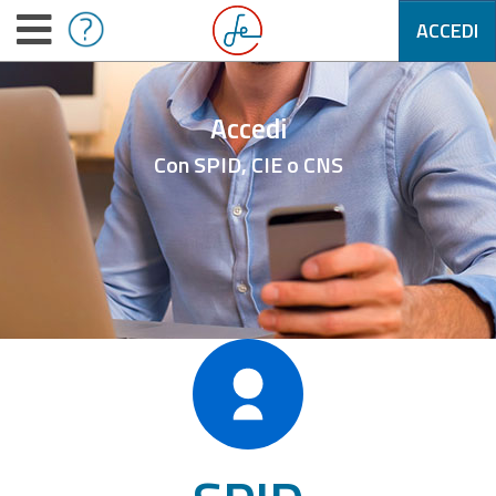
ACCEDI
Accedi
Con SPID, CIE o CNS