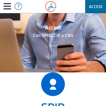
ACCEDI
Accedi
Con SPID, CIE o CNS