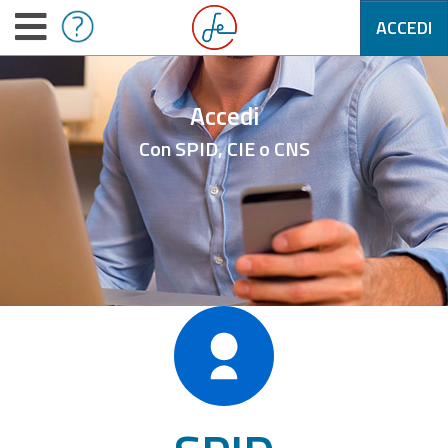
ACCEDI
Accedi
Con SPID, CIE o CNS