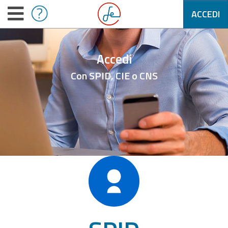
ACCEDI
Accedi
Con SPID, CIE o CNS