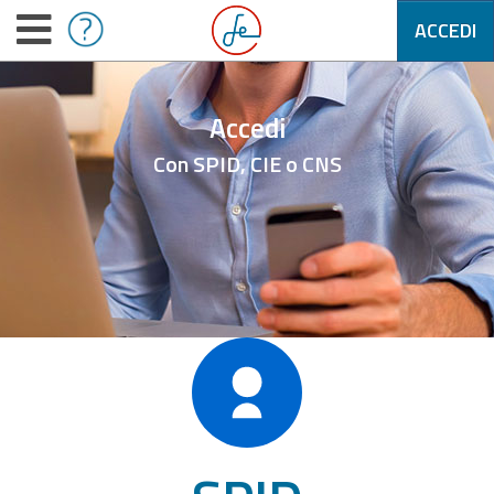
ACCEDI
Accedi
Con SPID, CIE o CNS