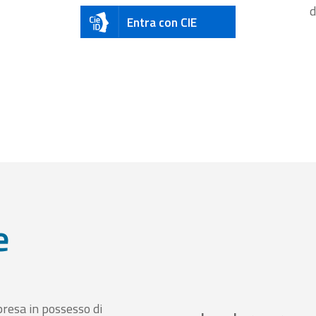
d
Entra con CIE
e
presa in possesso di