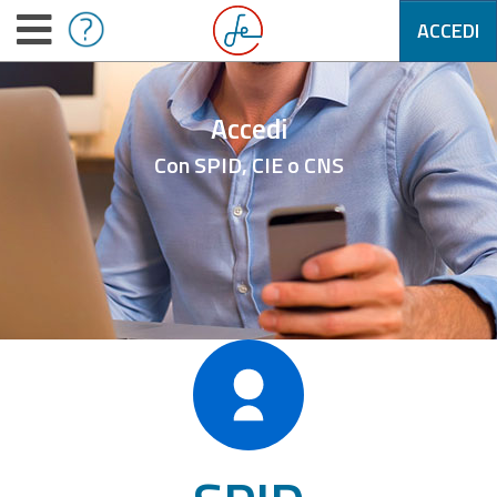
ACCEDI
Accedi
Con SPID, CIE o CNS