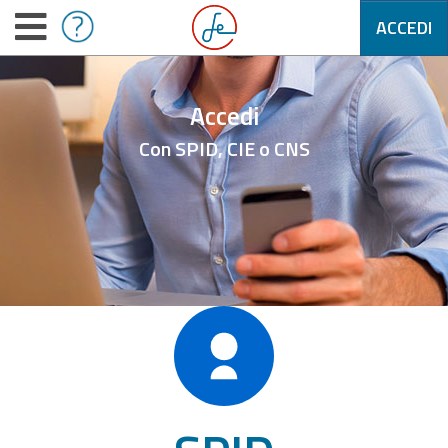
ACCEDI
Accedi
Con SPID, CIE o CNS