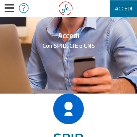
ACCEDI
Accedi
Con SPID, CIE o CNS