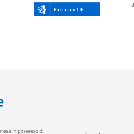
d
Entra con CIE
e
presa in possesso di