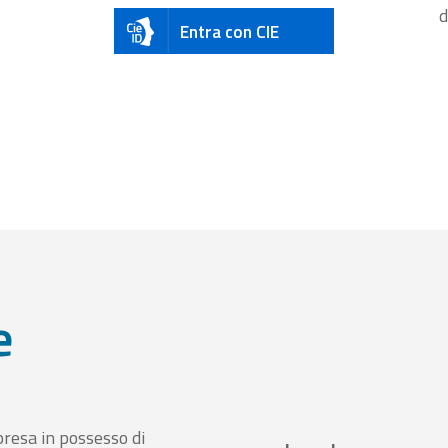
d
Entra con CIE
e
presa in possesso di