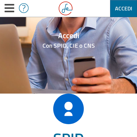
ACCEDI
Accedi
Con SPID, CIE o CNS