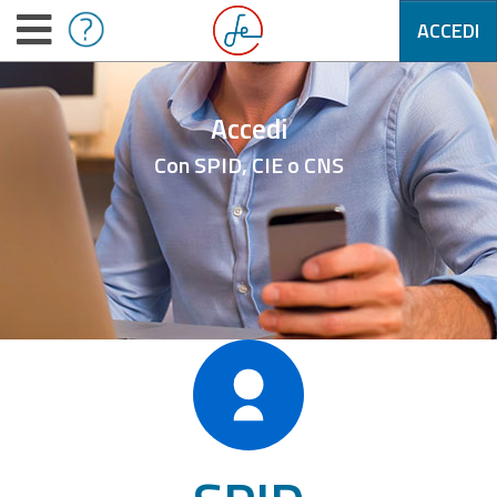
ACCEDI
Accedi
Con SPID, CIE o CNS