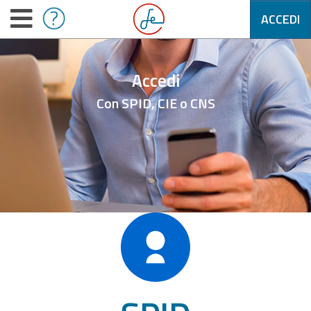
ACCEDI
Accedi
Con SPID, CIE o CNS