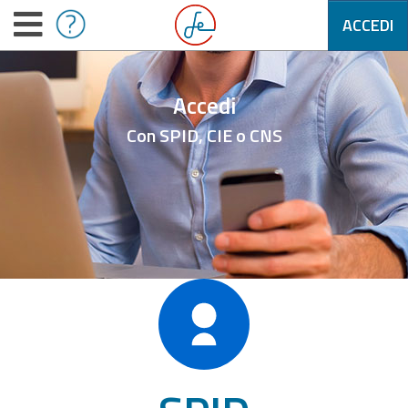
ACCEDI
Accedi
Con SPID, CIE o CNS