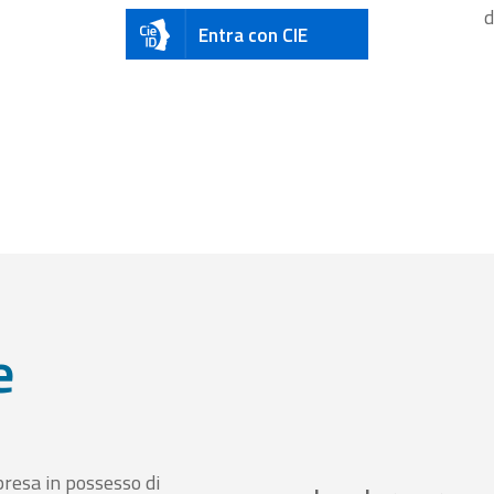
d
Entra con CIE
e
presa in possesso di