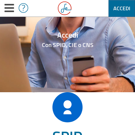
ACCEDI
Accedi
Con SPID, CIE o CNS