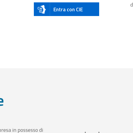
d
Entra con CIE
e
presa in possesso di