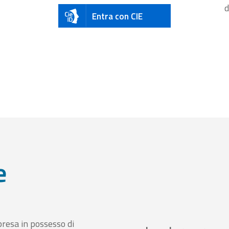
d
Entra con CIE
e
presa in possesso di