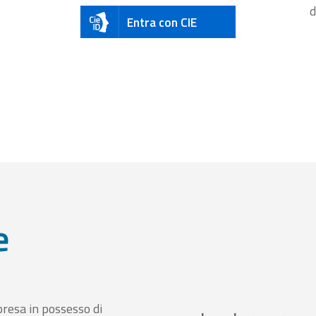
d
Entra con CIE
e
presa in possesso di