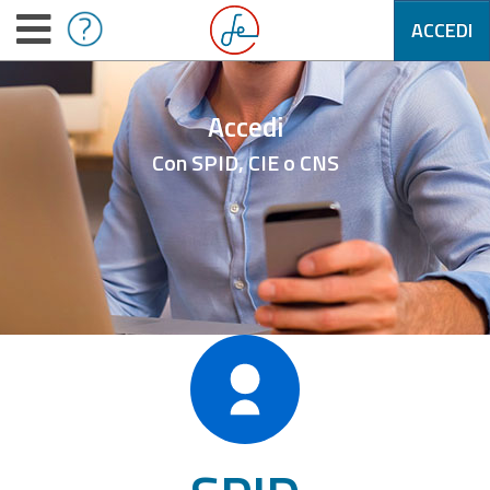
ACCEDI
Accedi
Con SPID, CIE o CNS