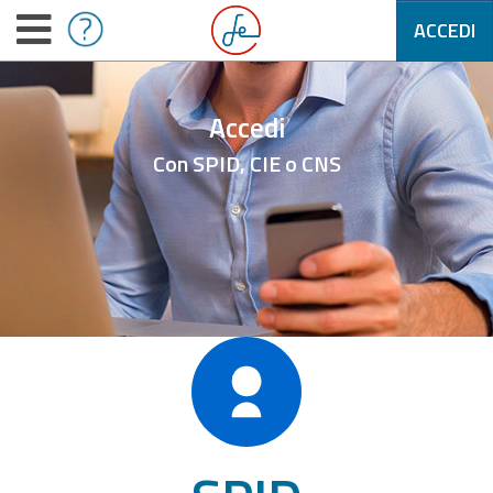
ACCEDI
Accedi
Con SPID, CIE o CNS