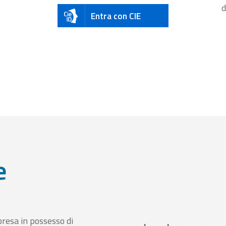
d
Entra con CIE
e
presa in possesso di