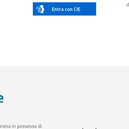
d
Entra con CIE
e
presa in possesso di